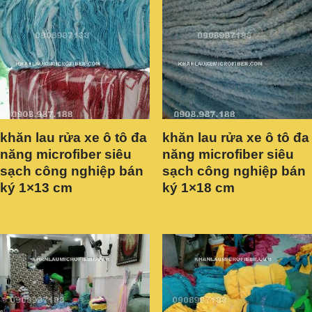
khăn lau rửa xe ô tô đa
khăn lau rửa xe ô tô đa
năng microfiber siêu
năng microfiber siêu
sạch công nghiệp bán
sạch công nghiệp bán
ký 1×13 cm
ký 1×18 cm