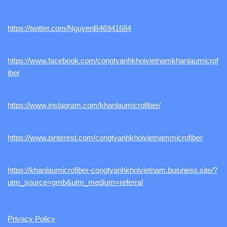
https://twitter.com/NguyenB46941684
https://www.facebook.com/congtyanhkhoivietnamkhanlaumicrof
iber
https://www.instagram.com/khanlaumicrofiber/
https://www.pinterest.com/congtyanhkhoivietnammicrofiber
https://khanlaumicrofiber-congtyanhkhoivietnam.business.site/?
utm_source=gmb&utm_medium=referral
Privacy Policy