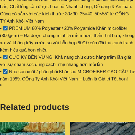
bẩn, Chất lỏng cần được Loại bỏ Nhanh chóng, Dễ dàng & An toàn.
Cũng có sẵn với các kích thước 30×30, 35×40, 50×55” từ CÔNG
TY Anh Khôi Việt Nam
•
PREMIUM 80% Polyester / 20% Polyamide Khăn microfiber
(300gsm) – Đã được chứng minh là mềm hơn, thấm hút hơn, không
xơ và không trầy xước so với hỗn hợp 90/10 của đối thủ cạnh tranh
kém hiệu quả hơn nhiều
•
CỰC KỲ BỀN VỮNG: Khả năng chịu được hàng trăm lần giặt
với sự chăm sóc đúng cách, nhẹ nhàng hơn mỗi lần
•
Nhà sản xuất / phân phối Khăn lau MICROFIBER CAO CẤP Từ
năm 1999. CÔng Ty Anh Khôi Việt Nam – Luôn là Giá trị Tốt hơn!
“
Related products