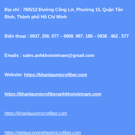
Địa chỉ : 78/5/12 Đường Cống Lở, Phường 15, Quận Tân
Bình, Thành phố Hồ Chí Minh
Điện thoại : 0937. 256. 077 – 0908. 987. 188 – 0938 . 462 . 577
Emails :
sales.anhkhoivietnam@gmail.com
Website:
https://khanlaumicrofiber.com
https://khanlaumicrofiberanhkhoivietnam.com
https://khanlauxemicrofiber.com
https://gielaucongnghiepmicrofiber.com