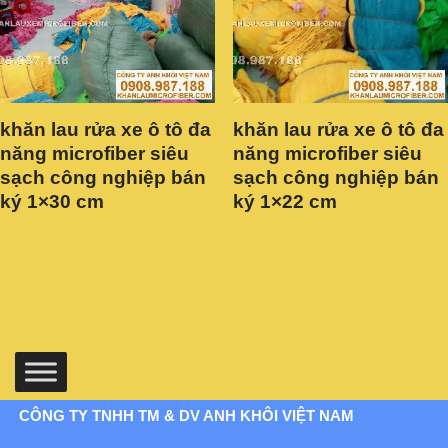
khăn lau rửa xe ô tô đa
khăn lau rửa xe ô tô đa
năng microfiber siêu
năng microfiber siêu
sạch công nghiệp bán
sạch công nghiệp bán
ký 1×30 cm
ký 1×22 cm
CÔNG TY TNHH TM & DV ANH KHÔI VIỆT NAM