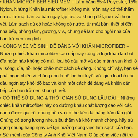
• KHĂN MICROFIBER SIÊU MỀM – Làm bằng 85% Polyester, 15%
Nylon. Những Khăn lau microfiber không mài mòn này có thể thấm
nước từ mặt bàn và bàn ngay lập tức và không để lại xơ vải hoặc
vệt. Làm sạch dù có hoặc không có nước, từ mặt bàn, thiết bị đến
nhà bếp, phòng tắm, gương, v.v., chúng sẽ làm cho ngôi nhà của
bạn trở nên lung linh.
• CÔNG VIỆC VỆ SINH DỄ DÀNG VỚI KHĂN MICROFIBER –
Những chiếc khăn mircofiber cao cấp này cũng là loại khăn lau bát
đĩa hoàn hảo không có mùi, loại bỏ dầu mỡ và các mảnh vụn khỏi lò
vi sóng, đĩa, nồi hoặc chảo một cách dễ dàng. Không chỉ vậy, bạn sẽ
phải ngạc nhiên vì chúng còn là bộ lọc bụi tuyệt vời giúp loại bỏ các
đầu ngón tay khỏi đồ bạc và kính một cách dễ dàng và khiến căn
bếp của bạn trở nên không tì vết.
• CÓ THỂ SỬ DỤNG & THỜI GIAN SỬ DỤNG LÂU DÀI – Những
chiếc khăn mircofiber này có đường khâu chất lượng cao với các
cạnh được gia cố, chúng bền và có thể kéo dài hàng trăm lần giặt.
Chúng có trọng lượng nhẹ, siêu thấm và khô nhanh chóng, hãy sử
dụng chúng hàng ngày để tận hưởng công việc làm sạch của bạn.
• Sứ mệnh của Công ty Anh Khôi Việt Nam: Giúp công việc nội trợ