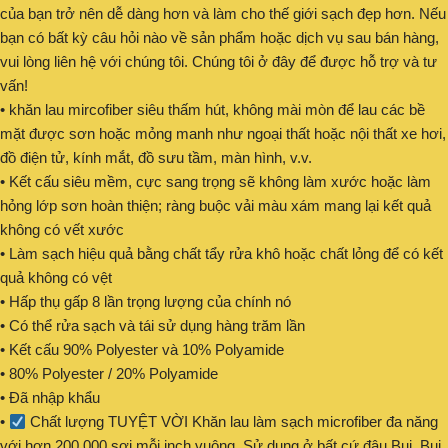
của bạn trở nên dễ dàng hơn và làm cho thế giới sạch đẹp hơn. Nếu
bạn có bất kỳ câu hỏi nào về sản phẩm hoặc dịch vụ sau bán hàng,
vui lòng liên hệ với chúng tôi. Chúng tôi ở đây để được hỗ trợ và tư
vấn!
• khăn lau mircofiber siêu thấm hút, không mài mòn để lau các bề
mặt được sơn hoặc mỏng manh như ngoại thất hoặc nội thất xe hơi,
đồ điện tử, kính mắt, đồ sưu tầm, màn hình, v.v.
• Kết cấu siêu mềm, cực sang trọng sẽ không làm xước hoặc làm
hỏng lớp sơn hoàn thiện; ràng buộc vải màu xám mang lại kết quả
không có vết xước
• Làm sạch hiệu quả bằng chất tẩy rửa khô hoặc chất lỏng để có kết
quả không có vệt
• Hấp thụ gấp 8 lần trọng lượng của chính nó
• Có thể rửa sạch và tái sử dụng hàng trăm lần
• Kết cấu 90% Polyester và 10% Polyamide
• 80% Polyester / 20% Polyamide
• Đã nhập khẩu
•
Chất lượng TUYỆT VỜI Khăn lau làm sạch microfiber đa năng
với hơn 200.000 sợi mỗi inch vuông. Sử dụng ở bất cứ đâu Bụi, Bụi