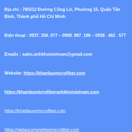
Địa chỉ : 78/5/12 Đường Cống Lở, Phường 15, Quận Tân
Bình, Thành phố Hồ Chí Minh
Điện thoại : 0937. 256. 077 – 0908. 987. 188 – 0938 . 462 . 577
Emails :
sales.anhkhoivietnam@gmail.com
Website:
https://khanlaumicrofiber.com
https://khanlaumicrofiberanhkhoivietnam.com
https://khanlauxemicrofiber.com
https://gielaucongnghiepmicrofiber.com