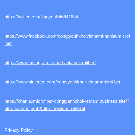
https://twitter.com/NguyenB46941684
https://www.facebook.com/congtyanhkhoivietnamkhanlaumicrof
iber
https://www.instagram.com/khanlaumicrofiber/
https://www.pinterest.com/congtyanhkhoivietnammicrofiber
https://khanlaumicrofiber-congtyanhkhoivietnam.business.site/?
utm_source=gmb&utm_medium=referral
Privacy Policy