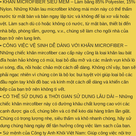
• KHĂN MICROFIBER SIÊU MỀM – Làm bằng 85% Polyester, 15%
Nylon. Những Khăn lau microfiber không mài mòn này có thể thấm
nước từ mặt bàn và bàn ngay lập tức và không để lại xơ vải hoặc
vệt. Làm sạch dù có hoặc không có nước, từ mặt bàn, thiết bị đến
nhà bếp, phòng tắm, gương, v.v., chúng sẽ làm cho ngôi nhà của
bạn trở nên lung linh.
• CÔNG VIỆC VỆ SINH DỄ DÀNG VỚI KHĂN MICROFIBER –
Những chiếc khăn mircofiber cao cấp này cũng là loại khăn lau bát
đĩa hoàn hảo không có mùi, loại bỏ dầu mỡ và các mảnh vụn khỏi lò
vi sóng, đĩa, nồi hoặc chảo một cách dễ dàng. Không chỉ vậy, bạn sẽ
phải ngạc nhiên vì chúng còn là bộ lọc bụi tuyệt vời giúp loại bỏ các
đầu ngón tay khỏi đồ bạc và kính một cách dễ dàng và khiến căn
bếp của bạn trở nên không tì vết.
• CÓ THỂ SỬ DỤNG & THỜI GIAN SỬ DỤNG LÂU DÀI – Những
chiếc khăn mircofiber này có đường khâu chất lượng cao với các
cạnh được gia cố, chúng bền và có thể kéo dài hàng trăm lần giặt.
Chúng có trọng lượng nhẹ, siêu thấm và khô nhanh chóng, hãy sử
dụng chúng hàng ngày để tận hưởng công việc làm sạch của bạn.
• Sứ mệnh của Công ty Anh Khôi Việt Nam: Giúp công việc nội trợ