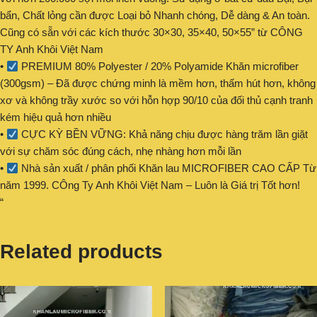
bẩn, Chất lỏng cần được Loại bỏ Nhanh chóng, Dễ dàng & An toàn.
Cũng có sẵn với các kích thước 30×30, 35×40, 50×55” từ CÔNG
TY Anh Khôi Việt Nam
•
PREMIUM 80% Polyester / 20% Polyamide Khăn microfiber
(300gsm) – Đã được chứng minh là mềm hơn, thấm hút hơn, không
xơ và không trầy xước so với hỗn hợp 90/10 của đối thủ cạnh tranh
kém hiệu quả hơn nhiều
•
CỰC KỲ BỀN VỮNG: Khả năng chịu được hàng trăm lần giặt
với sự chăm sóc đúng cách, nhẹ nhàng hơn mỗi lần
•
Nhà sản xuất / phân phối Khăn lau MICROFIBER CAO CẤP Từ
năm 1999. CÔng Ty Anh Khôi Việt Nam – Luôn là Giá trị Tốt hơn!
“
Related products