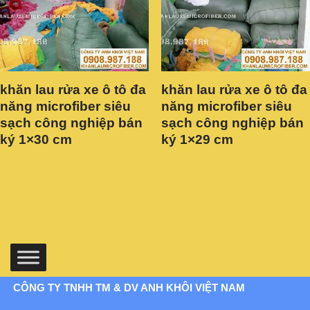
khăn lau rửa xe ô tô đa
khăn lau rửa xe ô tô đa
năng microfiber siêu
năng microfiber siêu
sạch công nghiệp bán
sạch công nghiệp bán
ký 1×30 cm
ký 1×29 cm
CÔNG TY TNHH TM & DV ANH KHÔI VIỆT NAM