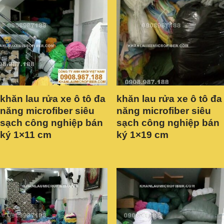
khăn lau rửa xe ô tô đa
khăn lau rửa xe ô tô đa
năng microfiber siêu
năng microfiber siêu
sạch công nghiệp bán
sạch công nghiệp bán
ký 1×11 cm
ký 1×19 cm