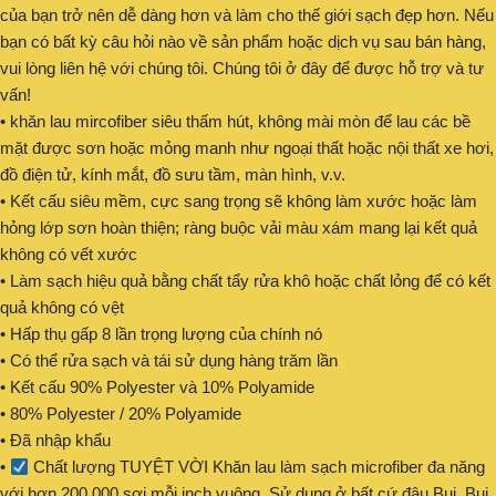
của bạn trở nên dễ dàng hơn và làm cho thế giới sạch đẹp hơn. Nếu
bạn có bất kỳ câu hỏi nào về sản phẩm hoặc dịch vụ sau bán hàng,
vui lòng liên hệ với chúng tôi. Chúng tôi ở đây để được hỗ trợ và tư
vấn!
• khăn lau mircofiber siêu thấm hút, không mài mòn để lau các bề
mặt được sơn hoặc mỏng manh như ngoại thất hoặc nội thất xe hơi,
đồ điện tử, kính mắt, đồ sưu tầm, màn hình, v.v.
• Kết cấu siêu mềm, cực sang trọng sẽ không làm xước hoặc làm
hỏng lớp sơn hoàn thiện; ràng buộc vải màu xám mang lại kết quả
không có vết xước
• Làm sạch hiệu quả bằng chất tẩy rửa khô hoặc chất lỏng để có kết
quả không có vệt
• Hấp thụ gấp 8 lần trọng lượng của chính nó
• Có thể rửa sạch và tái sử dụng hàng trăm lần
• Kết cấu 90% Polyester và 10% Polyamide
• 80% Polyester / 20% Polyamide
• Đã nhập khẩu
•
Chất lượng TUYỆT VỜI Khăn lau làm sạch microfiber đa năng
với hơn 200.000 sợi mỗi inch vuông. Sử dụng ở bất cứ đâu Bụi, Bụi