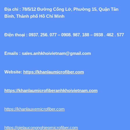
Địa chỉ : 78/5/12 Đường Cống Lở, Phường 15, Quận Tân
Bình, Thành phố Hồ Chí Minh
Điện thoại : 0937. 256. 077 – 0908. 987. 188 – 0938 . 462 . 577
Emails :
sales.anhkhoivietnam@gmail.com
Website:
https://khanlaumicrofiber.com
https://khanlaumicrofiberanhkhoivietnam.com
https://khanlauxemicrofiber.com
https://gielaucongnghiepmicrofiber.com