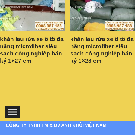
khăn lau rửa xe ô tô đa
khăn lau rửa xe ô tô đa
năng microfiber siêu
năng microfiber siêu
sạch công nghiệp bán
sạch công nghiệp bán
ký 1×27 cm
ký 1×28 cm
CÔNG TY TNHH TM & DV ANH KHÔI VIỆT NAM