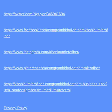
https://twitter.com/NguyenB46941684
https://www.facebook.com/congtyanhkhoivietnamkhanlaumicrof
iber
https://www.instagram.com/khanlaumicrofiber/
https://www.pinterest.com/congtyanhkhoivietnammicrofiber
https://khanlaumicrofiber-congtyanhkhoivietnam.business.site/?
utm_source=gmb&utm_medium=referral
Privacy Policy