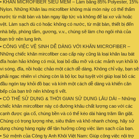
• KHĂN MICROFIBER SIÊU MỀM – Làm bằng 85% Polyester, 15%
Nylon. Những Khăn lau microfiber không mài mòn này có thể thấm
nước từ mặt bàn và bàn ngay lập tức và không để lại xơ vải hoặc
vệt. Làm sạch dù có hoặc không có nước, từ mặt bàn, thiết bị đến
nhà bếp, phòng tắm, gương, v.v., chúng sẽ làm cho ngôi nhà của
bạn trở nên lung linh.
• CÔNG VIỆC VỆ SINH DỄ DÀNG VỚI KHĂN MICROFIBER –
Những chiếc khăn mircofiber cao cấp này cũng là loại khăn lau bát
đĩa hoàn hảo không có mùi, loại bỏ dầu mỡ và các mảnh vụn khỏi lò
vi sóng, đĩa, nồi hoặc chảo một cách dễ dàng. Không chỉ vậy, bạn sẽ
phải ngạc nhiên vì chúng còn là bộ lọc bụi tuyệt vời giúp loại bỏ các
đầu ngón tay khỏi đồ bạc và kính một cách dễ dàng và khiến căn
bếp của bạn trở nên không tì vết.
• CÓ THỂ SỬ DỤNG & THỜI GIAN SỬ DỤNG LÂU DÀI – Những
chiếc khăn mircofiber này có đường khâu chất lượng cao với các
cạnh được gia cố, chúng bền và có thể kéo dài hàng trăm lần giặt.
Chúng có trọng lượng nhẹ, siêu thấm và khô nhanh chóng, hãy sử
dụng chúng hàng ngày để tận hưởng công việc làm sạch của bạn.
• Sứ mệnh của Công ty Anh Khôi Việt Nam: Giúp công việc nội trợ