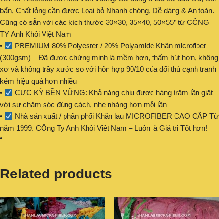
bẩn, Chất lỏng cần được Loại bỏ Nhanh chóng, Dễ dàng & An toàn.
Cũng có sẵn với các kích thước 30×30, 35×40, 50×55” từ CÔNG
TY Anh Khôi Việt Nam
•
PREMIUM 80% Polyester / 20% Polyamide Khăn microfiber
(300gsm) – Đã được chứng minh là mềm hơn, thấm hút hơn, không
xơ và không trầy xước so với hỗn hợp 90/10 của đối thủ cạnh tranh
kém hiệu quả hơn nhiều
•
CỰC KỲ BỀN VỮNG: Khả năng chịu được hàng trăm lần giặt
với sự chăm sóc đúng cách, nhẹ nhàng hơn mỗi lần
•
Nhà sản xuất / phân phối Khăn lau MICROFIBER CAO CẤP Từ
năm 1999. CÔng Ty Anh Khôi Việt Nam – Luôn là Giá trị Tốt hơn!
“
Related products