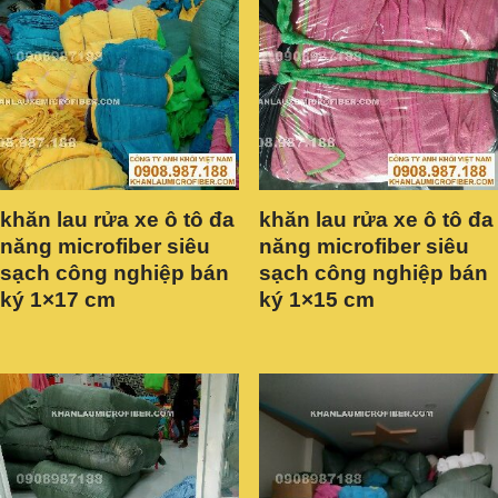
khăn lau rửa xe ô tô đa
khăn lau rửa xe ô tô đa
năng microfiber siêu
năng microfiber siêu
sạch công nghiệp bán
sạch công nghiệp bán
ký 1×17 cm
ký 1×15 cm