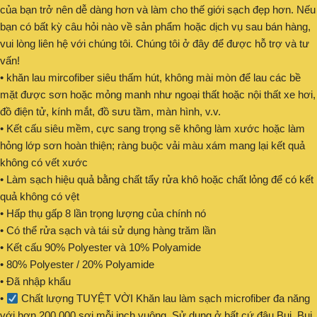
của bạn trở nên dễ dàng hơn và làm cho thế giới sạch đẹp hơn. Nếu
bạn có bất kỳ câu hỏi nào về sản phẩm hoặc dịch vụ sau bán hàng,
vui lòng liên hệ với chúng tôi. Chúng tôi ở đây để được hỗ trợ và tư
vấn!
• khăn lau mircofiber siêu thấm hút, không mài mòn để lau các bề
mặt được sơn hoặc mỏng manh như ngoại thất hoặc nội thất xe hơi,
đồ điện tử, kính mắt, đồ sưu tầm, màn hình, v.v.
• Kết cấu siêu mềm, cực sang trọng sẽ không làm xước hoặc làm
hỏng lớp sơn hoàn thiện; ràng buộc vải màu xám mang lại kết quả
không có vết xước
• Làm sạch hiệu quả bằng chất tẩy rửa khô hoặc chất lỏng để có kết
quả không có vệt
• Hấp thụ gấp 8 lần trọng lượng của chính nó
• Có thể rửa sạch và tái sử dụng hàng trăm lần
• Kết cấu 90% Polyester và 10% Polyamide
• 80% Polyester / 20% Polyamide
• Đã nhập khẩu
•
Chất lượng TUYỆT VỜI Khăn lau làm sạch microfiber đa năng
với hơn 200.000 sợi mỗi inch vuông. Sử dụng ở bất cứ đâu Bụi, Bụi