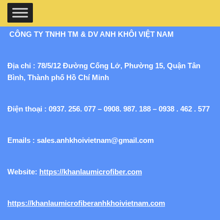
CÔNG TY TNHH TM & DV ANH KHÔI VIỆT NAM
Địa chỉ : 78/5/12 Đường Cống Lở, Phường 15, Quận Tân
Bình, Thành phố Hồ Chí Minh
Điện thoại : 0937. 256. 077 – 0908. 987. 188 – 0938 . 462 . 577
Emails :
sales.anhkhoivietnam@gmail.com
Website:
https://khanlaumicrofiber.com
https://khanlaumicrofiberanhkhoivietnam.com