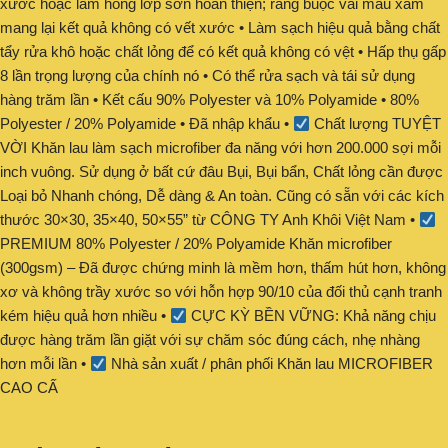
xước hoặc làm hỏng lớp sơn hoàn thiện; ràng buộc vải màu xám
mang lại kết quả không có vết xước • Làm sạch hiệu quả bằng chất
tẩy rửa khô hoặc chất lỏng để có kết quả không có vệt • Hấp thụ gấp
8 lần trọng lượng của chính nó • Có thể rửa sạch và tái sử dụng
hàng trăm lần • Kết cấu 90% Polyester và 10% Polyamide • 80%
Polyester / 20% Polyamide • Đã nhập khẩu •
Chất lượng TUYỆT
VỜI Khăn lau làm sạch microfiber đa năng với hơn 200.000 sợi mỗi
inch vuông. Sử dụng ở bất cứ đâu Bụi, Bụi bẩn, Chất lỏng cần được
Loại bỏ Nhanh chóng, Dễ dàng & An toàn. Cũng có sẵn với các kích
thước 30×30, 35×40, 50×55” từ CÔNG TY Anh Khôi Việt Nam •
PREMIUM 80% Polyester / 20% Polyamide Khăn microfiber
(300gsm) – Đã được chứng minh là mềm hơn, thấm hút hơn, không
xơ và không trầy xước so với hỗn hợp 90/10 của đối thủ cạnh tranh
kém hiệu quả hơn nhiều •
CỰC KỲ BỀN VỮNG: Khả năng chịu
được hàng trăm lần giặt với sự chăm sóc đúng cách, nhẹ nhàng
hơn mỗi lần •
Nhà sản xuất / phân phối Khăn lau MICROFIBER
CAO CẤ