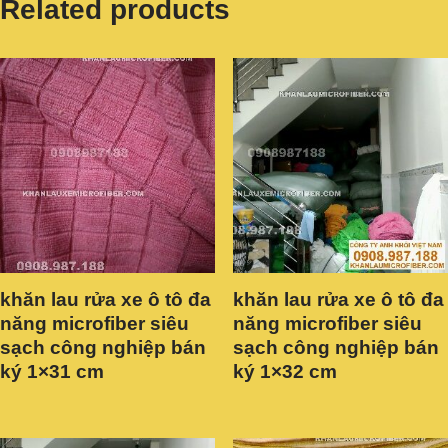
Related products
khăn lau rửa xe ô tô đa
khăn lau rửa xe ô tô đa
năng microfiber siêu
năng microfiber siêu
sạch công nghiệp bán
sạch công nghiệp bán
ký 1×31 cm
ký 1×32 cm