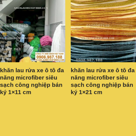
khăn lau rửa xe ô tô đa
khăn lau rửa xe ô tô đa
năng microfiber siêu
năng microfiber siêu
sạch công nghiệp bán
sạch công nghiệp bán
ký 1×11 cm
ký 1×21 cm