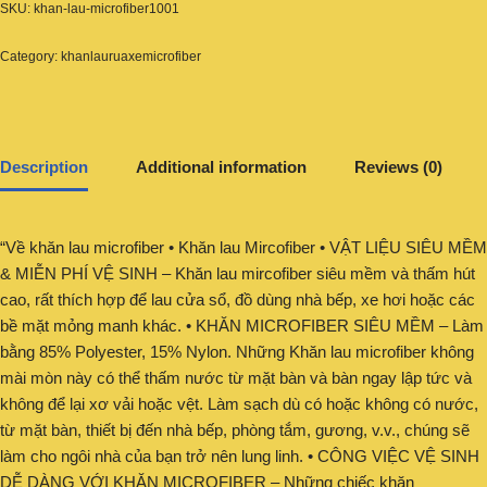
SKU:
khan-lau-microfiber1001
Category:
khanlauruaxemicrofiber
Description
Additional information
Reviews (0)
“Về khăn lau microfiber • Khăn lau Mircofiber • VẬT LIỆU SIÊU MỀM
& MIỄN PHÍ VỆ SINH – Khăn lau mircofiber siêu mềm và thấm hút
cao, rất thích hợp để lau cửa sổ, đồ dùng nhà bếp, xe hơi hoặc các
bề mặt mỏng manh khác. • KHĂN MICROFIBER SIÊU MỀM – Làm
bằng 85% Polyester, 15% Nylon. Những Khăn lau microfiber không
mài mòn này có thể thấm nước từ mặt bàn và bàn ngay lập tức và
không để lại xơ vải hoặc vệt. Làm sạch dù có hoặc không có nước,
từ mặt bàn, thiết bị đến nhà bếp, phòng tắm, gương, v.v., chúng sẽ
làm cho ngôi nhà của bạn trở nên lung linh. • CÔNG VIỆC VỆ SINH
DỄ DÀNG VỚI KHĂN MICROFIBER – Những chiếc khăn