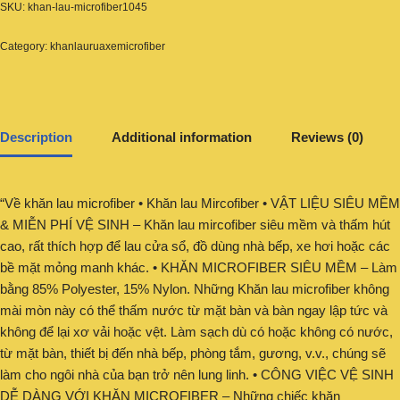
SKU:
khan-lau-microfiber1045
Category:
khanlauruaxemicrofiber
Description
Additional information
Reviews (0)
“Về khăn lau microfiber • Khăn lau Mircofiber • VẬT LIỆU SIÊU MỀM
& MIỄN PHÍ VỆ SINH – Khăn lau mircofiber siêu mềm và thấm hút
cao, rất thích hợp để lau cửa sổ, đồ dùng nhà bếp, xe hơi hoặc các
bề mặt mỏng manh khác. • KHĂN MICROFIBER SIÊU MỀM – Làm
bằng 85% Polyester, 15% Nylon. Những Khăn lau microfiber không
mài mòn này có thể thấm nước từ mặt bàn và bàn ngay lập tức và
không để lại xơ vải hoặc vệt. Làm sạch dù có hoặc không có nước,
từ mặt bàn, thiết bị đến nhà bếp, phòng tắm, gương, v.v., chúng sẽ
làm cho ngôi nhà của bạn trở nên lung linh. • CÔNG VIỆC VỆ SINH
DỄ DÀNG VỚI KHĂN MICROFIBER – Những chiếc khăn