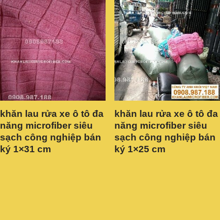
khăn lau rửa xe ô tô đa
khăn lau rửa xe ô tô đa
năng microfiber siêu
năng microfiber siêu
sạch công nghiệp bán
sạch công nghiệp bán
ký 1×31 cm
ký 1×25 cm