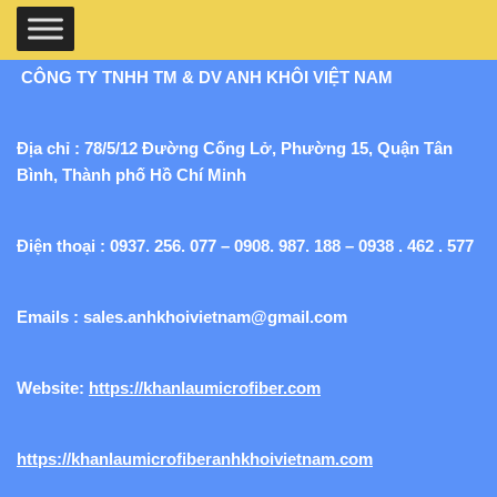
CÔNG TY TNHH TM & DV ANH KHÔI VIỆT NAM
Địa chỉ : 78/5/12 Đường Cống Lở, Phường 15, Quận Tân
Bình, Thành phố Hồ Chí Minh
Điện thoại : 0937. 256. 077 – 0908. 987. 188 – 0938 . 462 . 577
Emails :
sales.anhkhoivietnam@gmail.com
Website:
https://khanlaumicrofiber.com
https://khanlaumicrofiberanhkhoivietnam.com