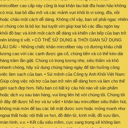
mircofiber cao cấp này cũng là loại khăn lau bát đĩa hoàn hảo không
có mùi, loại bỏ dầu mỡ và các mảnh vụn khỏi lò vi sóng, đĩa, nồi
hoặc chảo một cách dễ dàng. Không chỉ vậy, bạn sẽ phải ngạc nhiên
vì chúng còn là bộ lọc bụi tuyệt vời giúp loại bỏ các đầu ngón tay
khỏi đồ bạc và kính một cách dễ dàng và khiến căn bếp của bạn trở
nên không tì vết. • CÓ THỂ SỬ DỤNG & THỜI GIAN SỬ DỤNG
LÂU DÀI – Những chiếc khăn mircofiber này có đường khâu chất
lượng cao với các cạnh được gia cố, chúng bền và có thể kéo dài
hàng trăm lần giặt. Chúng có trọng lượng nhẹ, siêu thấm và khô
nhanh chóng, hãy sử dụng chúng hàng ngày để tận hưởng công
việc làm sạch của bạn. • Sứ mệnh của Công ty Anh Khôi Việt Nam:
Giúp công việc nội trợ của bạn trở nên dễ dàng hơn và làm cho thế
giới sạch đẹp hơn. Nếu bạn có bất kỳ câu hỏi nào về sản phẩm
hoặc dịch vụ sau bán hàng, vui lòng liên hệ với chúng tôi. Chúng tôi
ở đây để được hỗ trợ và tư vấn! • khăn lau mircofiber siêu thấm hút,
không mài mòn để lau các bề mặt được sơn hoặc mỏng manh như
ngoại thất hoặc nội thất xe hơi, đồ điện tử, kính mắt, đồ sưu tầm,
màn hình, v.v. • Kết cấu siêu mềm, cực sang trọng sẽ không làm