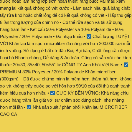
xước hoặc làm hỏng lớp sơn hoàn thiện; ràng buộc vải màu xám
mang lại kết quả không có vết xước • Làm sạch hiệu quả bằng chất
tẩy rửa khô hoặc chất lỏng để có kết quả không có vệt • Hấp thụ gấp
8 lần trọng lượng của chính nó • Có thể rửa sạch và tái sử dụng
hàng trăm lần • Kết cấu 90% Polyester và 10% Polyamide • 80%
Polyester / 20% Polyamide • Đã nhập khẩu •
Chất lượng TUYỆT
VỜI Khăn lau làm sạch microfiber đa năng với hơn 200.000 sợi mỗi
inch vuông. Sử dụng ở bất cứ đâu Bụi, Bụi bẩn, Chất lỏng cần được
Loại bỏ Nhanh chóng, Dễ dàng & An toàn. Cũng có sẵn với các kích
thước 30×30, 35×40, 50×55” từ CÔNG TY Anh Khôi Việt Nam •
PREMIUM 80% Polyester / 20% Polyamide Khăn microfiber
(300gsm) – Đã được chứng minh là mềm hơn, thấm hút hơn, không
xơ và không trầy xước so với hỗn hợp 90/10 của đối thủ cạnh tranh
kém hiệu quả hơn nhiều •
CỰC KỲ BỀN VỮNG: Khả năng chịu
được hàng trăm lần giặt với sự chăm sóc đúng cách, nhẹ nhàng
hơn mỗi lần •
Nhà sản xuất / phân phối Khăn lau MICROFIBER
CAO CẤ