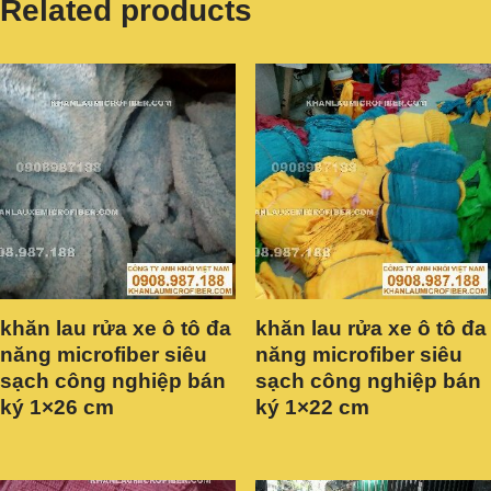
Related products
khăn lau rửa xe ô tô đa
khăn lau rửa xe ô tô đa
năng microfiber siêu
năng microfiber siêu
sạch công nghiệp bán
sạch công nghiệp bán
ký 1×26 cm
ký 1×22 cm